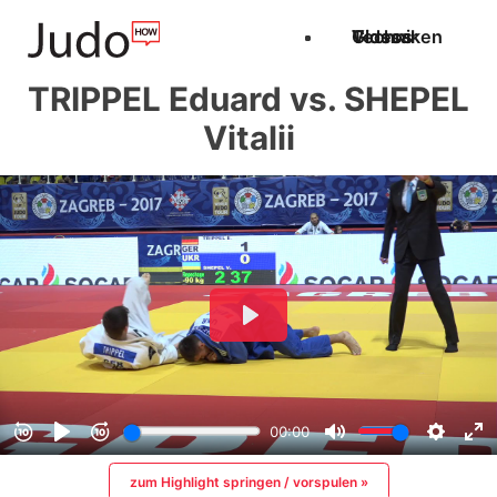
Techniken
Videos
Glossar
TRIPPEL Eduard vs. SHEPEL
Vitalii
zum Highlight springen / vorspulen »