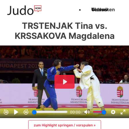
Techniken
Videos
Glossar
TRSTENJAK Tina vs.
KRSSAKOVA Magdalena
zum Highlight springen / vorspulen »