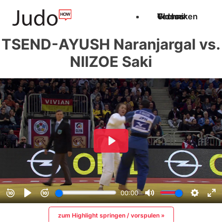
Techniken
Videos
Glossar
TSEND-AYUSH Naranjargal vs.
NIIZOE Saki
zum Highlight springen / vorspulen »