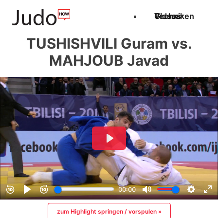
Techniken
Videos
Glossar
TUSHISHVILI Guram vs.
MAHJOUB Javad
zum Highlight springen / vorspulen »