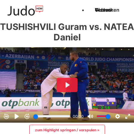
Techniken
Videos
Glossar
TUSHISHVILI Guram vs. NATEA
Daniel
zum Highlight springen / vorspulen »