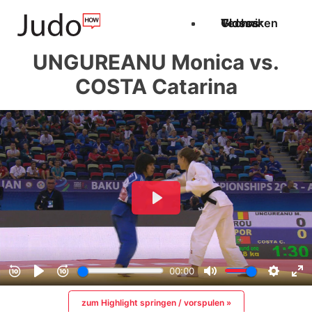
Techniken
Videos
Glossar
UNGUREANU Monica vs.
COSTA Catarina
zum Highlight springen / vorspulen »