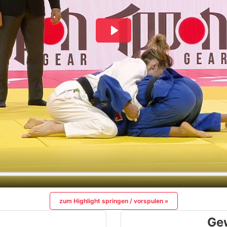
zum Highlight springen / vorspulen »
Ge