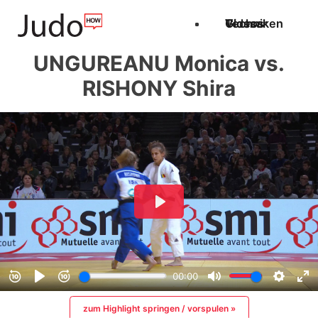
Techniken
Videos
Glossar
UNGUREANU Monica vs.
RISHONY Shira
zum Highlight springen / vorspulen »