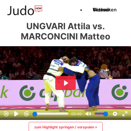
Techniken
Videos
Glossar
UNGVARI Attila vs.
MARCONCINI Matteo
zum Highlight springen / vorspulen »