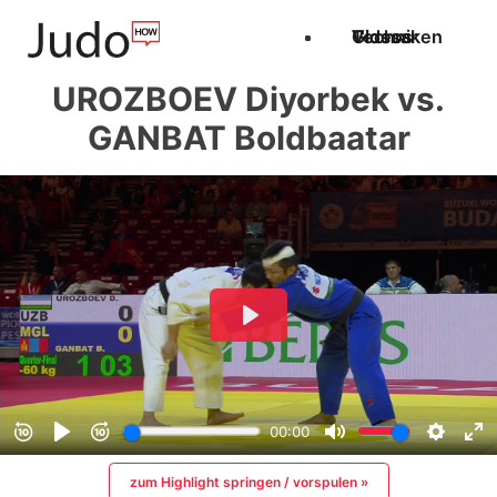
Techniken
Videos
Glossar
UROZBOEV Diyorbek vs.
GANBAT Boldbaatar
zum Highlight springen / vorspulen »