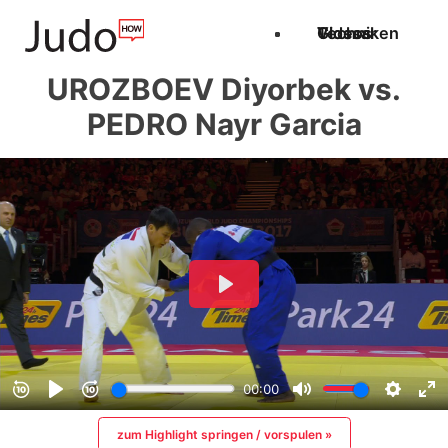
Techniken
Videos
Glossar
UROZBOEV Diyorbek vs.
PEDRO Nayr Garcia
zum Highlight springen / vorspulen »