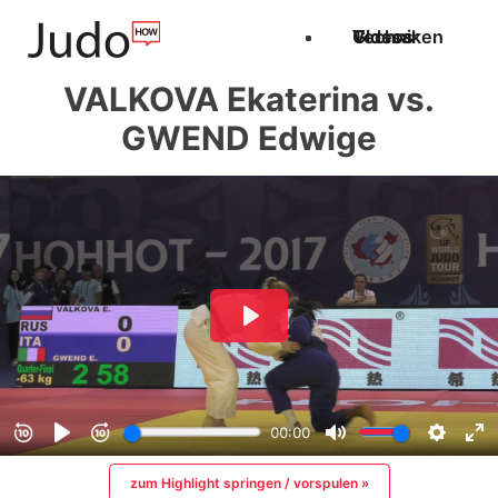
Techniken
Videos
Glossar
VALKOVA Ekaterina vs.
GWEND Edwige
zum Highlight springen / vorspulen »