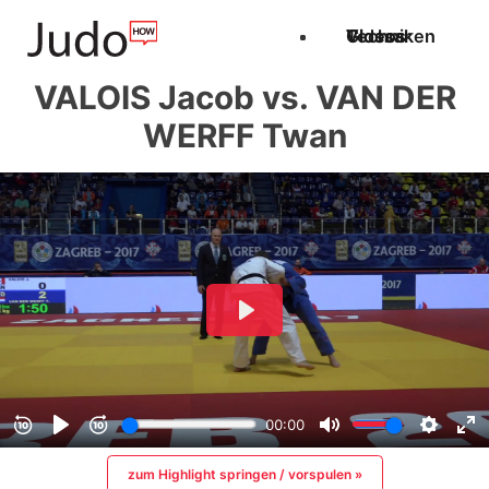
Techniken
Videos
Glossar
VALOIS Jacob vs. VAN DER
WERFF Twan
zum Highlight springen / vorspulen »