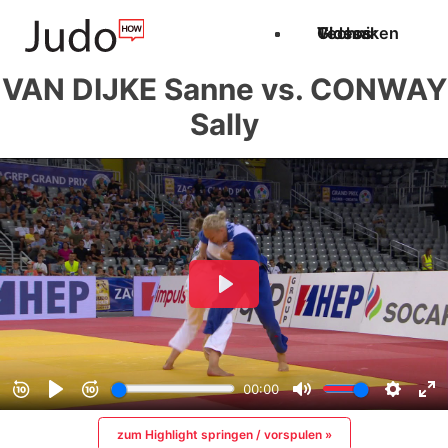
Techniken
Videos
Glossar
VAN DIJKE Sanne vs. CONWAY
Sally
zum Highlight springen / vorspulen »