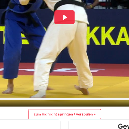
zum Highlight springen / vorspulen »
Ge