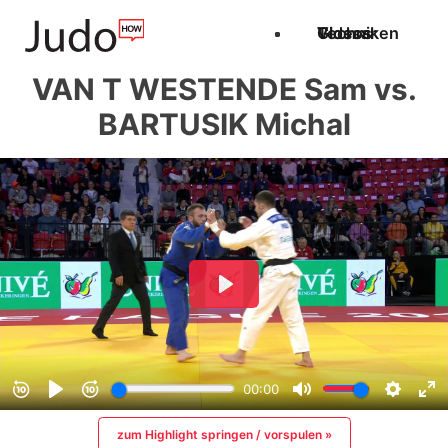
Techniken
Videos
Glossar
VAN T WESTENDE Sam vs.
BARTUSIK Michal
zum Highlight springen / vorspulen »