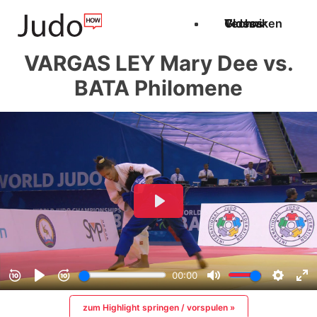
Techniken
Videos
Glossar
VARGAS LEY Mary Dee vs.
BATA Philomene
zum Highlight springen / vorspulen »