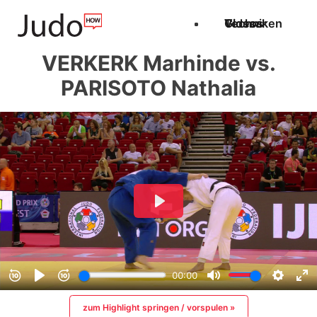
Techniken
Videos
Glossar
VERKERK Marhinde vs.
PARISOTO Nathalia
zum Highlight springen / vorspulen »