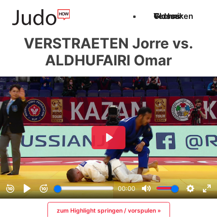
Techniken
Videos
Glossar
VERSTRAETEN Jorre vs.
ALDHUFAIRI Omar
zum Highlight springen / vorspulen »