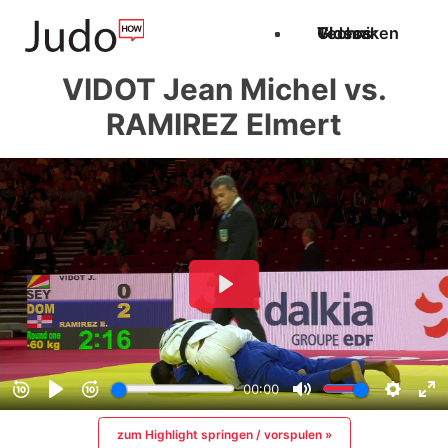
Techniken
Videos
Glossar
VIDOT Jean Michel vs.
RAMIREZ Elmert
zum Highlight springen / vorspulen »