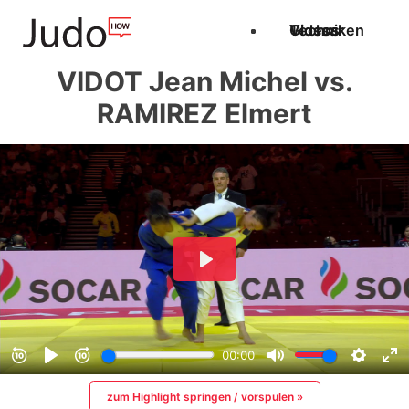
Techniken
Videos
Glossar
VIDOT Jean Michel vs.
RAMIREZ Elmert
zum Highlight springen / vorspulen »