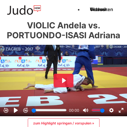
Techniken
Videos
Glossar
VIOLIC Andela vs.
PORTUONDO-ISASI Adriana
zum Highlight springen / vorspulen »