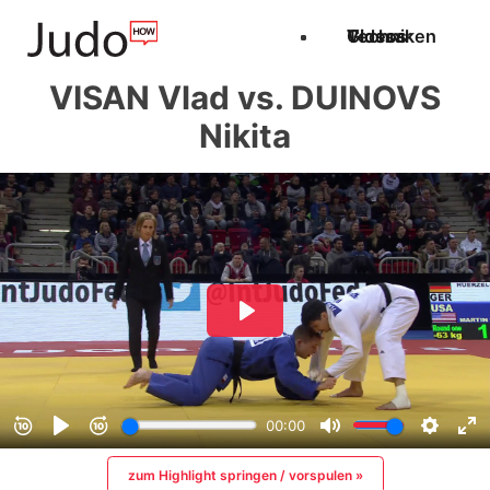
Techniken
Videos
Glossar
VISAN Vlad vs. DUINOVS
Nikita
zum Highlight springen / vorspulen »