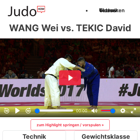
Techniken
Videos
Glossar
WANG Wei vs. TEKIC David
zum Highlight springen / vorspulen »
Technik
Gewichtsklasse