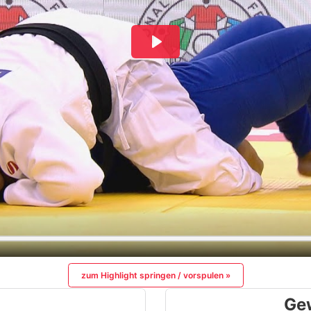
zum Highlight springen / vorspulen »
Ge