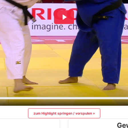
zum Highlight springen / vorspulen »
Ge