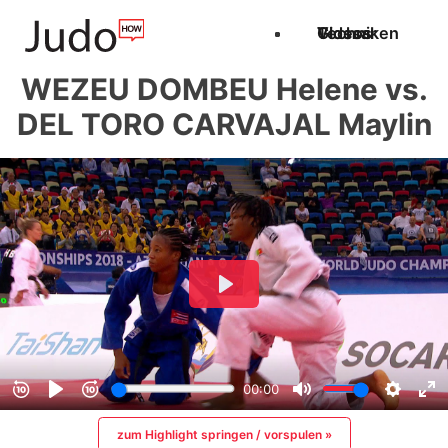
Techniken
Videos
Glossar
WEZEU DOMBEU Helene vs.
DEL TORO CARVAJAL Maylin
zum Highlight springen / vorspulen »