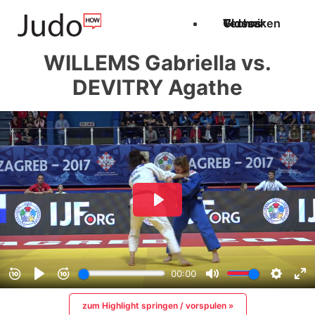
Techniken
Videos
Glossar
WILLEMS Gabriella vs.
DEVITRY Agathe
zum Highlight springen / vorspulen »