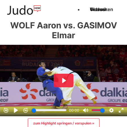
Techniken
Videos
Glossar
WOLF Aaron vs. GASIMOV
Elmar
zum Highlight springen / vorspulen »