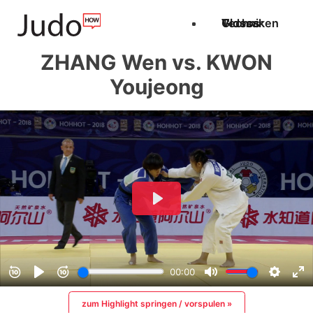
Techniken
Videos
Glossar
ZHANG Wen vs. KWON
Youjeong
zum Highlight springen / vorspulen »