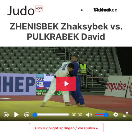
Techniken
Videos
Glossar
ZHENISBEK Zhaksybek vs.
PULKRABEK David
zum Highlight springen / vorspulen »