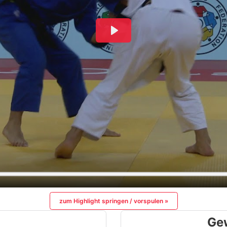
zum Highlight springen / vorspulen »
Ge