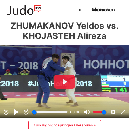
Techniken
Videos
Glossar
ZHUMAKANOV Yeldos vs.
KHOJASTEH Alireza
zum Highlight springen / vorspulen »