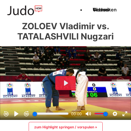
Techniken
Videos
Glossar
ZOLOEV Vladimir vs.
TATALASHVILI Nugzari
zum Highlight springen / vorspulen »