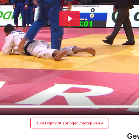
zum Highlight springen / vorspulen »
Ge