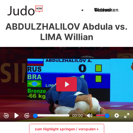
Techniken
Videos
Glossar
ABDULZHALILOV Abdula vs.
LIMA Willian
zum Highlight springen / vorspulen »