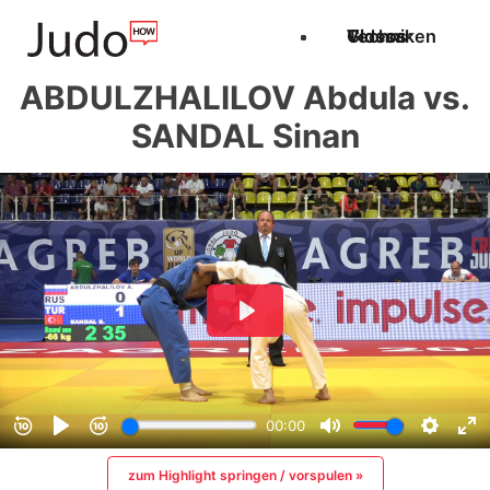
Techniken
Videos
Glossar
ABDULZHALILOV Abdula vs.
SANDAL Sinan
zum Highlight springen / vorspulen »