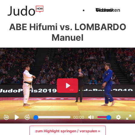
Techniken
Videos
Glossar
ABE Hifumi vs. LOMBARDO
Manuel
zum Highlight springen / vorspulen »