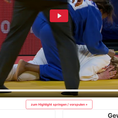
zum Highlight springen / vorspulen »
Ge