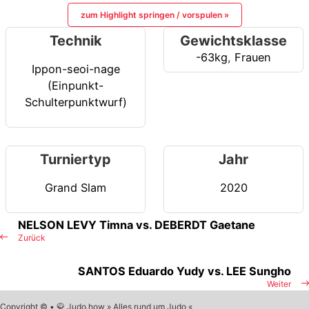
zum Highlight springen / vorspulen »
Technik
Gewichtsklasse
-63kg
,
Frauen
Ippon-seoi-nage
(Einpunkt-
Schulterpunktwurf)
Turniertyp
Jahr
Grand Slam
2020
NELSON LEVY Timna vs. DEBERDT Gaetane
Zurück
SANTOS Eduardo Yudy vs. LEE Sungho
Weiter
Copyright © • 🥋 Judo.how » Alles rund um Judo «