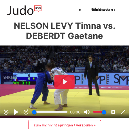
Techniken
Videos
Glossar
NELSON LEVY Timna vs.
DEBERDT Gaetane
zum Highlight springen / vorspulen »