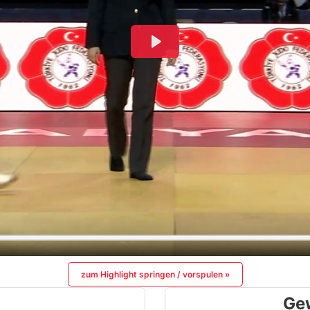
zum Highlight springen / vorspulen »
Ge