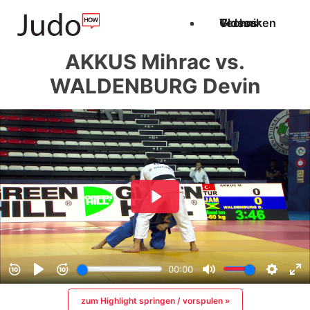
Techniken
Videos
Glossar
AKKUS Mihrac vs.
WALDENBURG Devin
zum Highlight springen / vorspulen »