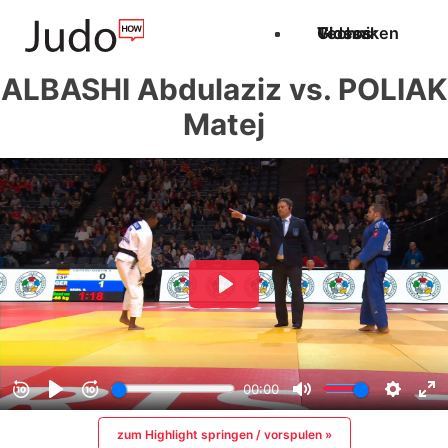
Techniken
Videos
Glossar
ALBASHI Abdulaziz vs. POLIAK
Matej
zum Highlight springen / vorspulen »