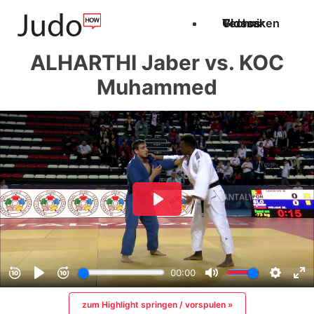
Techniken
Videos
Glossar
ALHARTHI Jaber vs. KOC
Muhammed
zum Highlight springen / vorspulen »