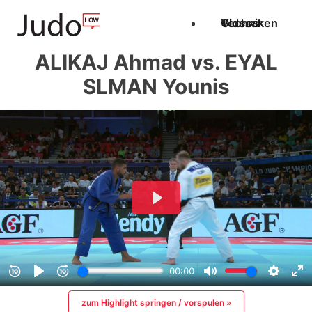
Techniken
Videos
Glossar
ALIKAJ Ahmad vs. EYAL
SLMAN Younis
zum Highlight springen / vorspulen »