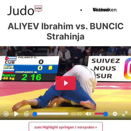
Techniken
Videos
Glossar
ALIYEV Ibrahim vs. BUNCIC
Strahinja
zum Highlight springen / vorspulen »