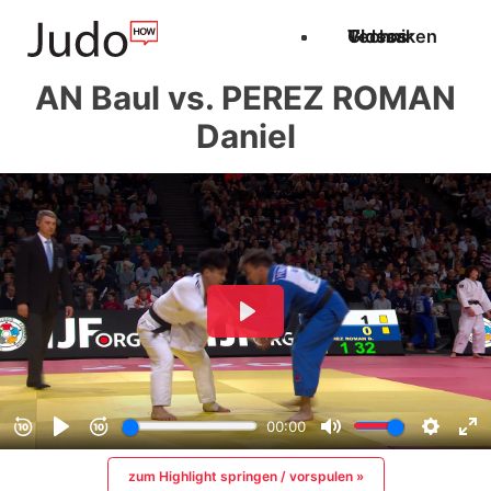
Techniken
Videos
Glossar
AN Baul vs. PEREZ ROMAN
Daniel
zum Highlight springen / vorspulen »