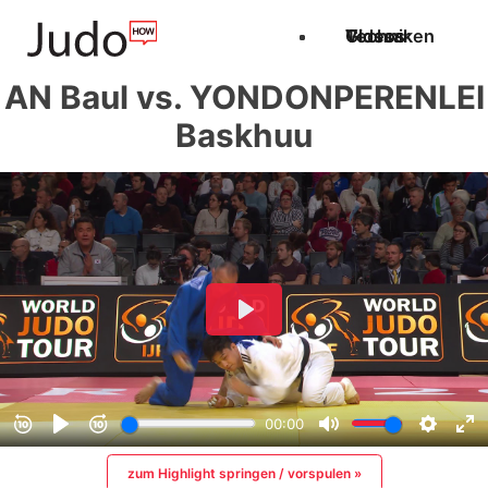
Techniken
Videos
Glossar
AN Baul vs. YONDONPERENLEI
Baskhuu
zum Highlight springen / vorspulen »