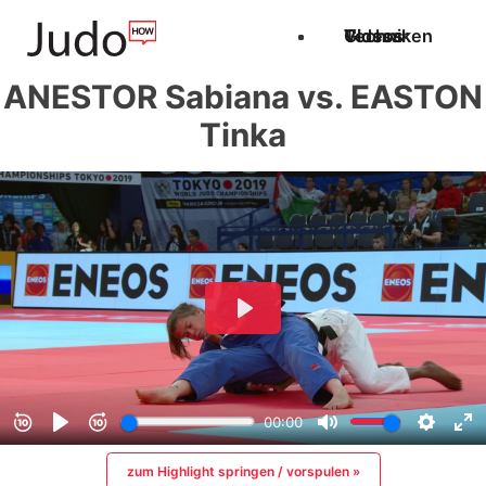
Techniken
Videos
Glossar
ANESTOR Sabiana vs. EASTON
Tinka
zum Highlight springen / vorspulen »